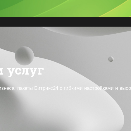
и услуг
неса: пакеты Битрикс24 с гибкими настройками и выс