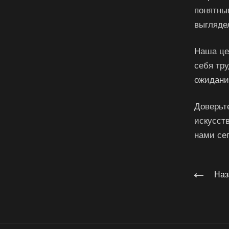
понятны
выгляде
Наша це
себя тр
ожидани
Доверьт
искусст
нами се
Наз